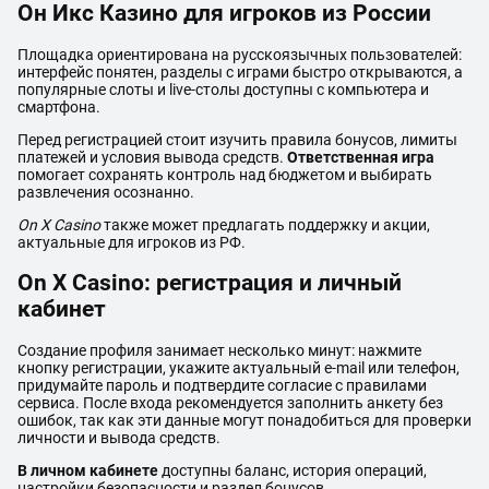
Он Икс Казино для игроков из России
Площадка ориентирована на русскоязычных пользователей:
интерфейс понятен, разделы с играми быстро открываются, а
популярные слоты и live-столы доступны с компьютера и
смартфона.
Перед регистрацией стоит изучить правила бонусов, лимиты
платежей и условия вывода средств.
Ответственная игра
помогает сохранять контроль над бюджетом и выбирать
развлечения осознанно.
On X Casino
также может предлагать поддержку и акции,
актуальные для игроков из РФ.
On X Casino: регистрация и личный
кабинет
Создание профиля занимает несколько минут: нажмите
кнопку регистрации, укажите актуальный e-mail или телефон,
придумайте пароль и подтвердите согласие с правилами
сервиса. После входа рекомендуется заполнить анкету без
ошибок, так как эти данные могут понадобиться для проверки
личности и вывода средств.
В личном кабинете
доступны баланс, история операций,
настройки безопасности и раздел бонусов.