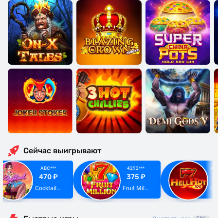
Сейчас выигрывают
ABC***
4292***
470
₽
375
₽
3
Cocktail Nights
Fruit Million