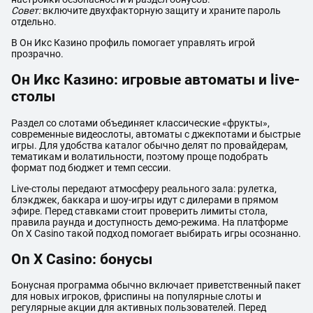
Совет:
включите двухфакторную защиту и храните пароль
отдельно.
В Он Икс Казино профиль помогает управлять игрой
прозрачно.
Он Икс Казино: игровые автоматы и live-
столы
Раздел со слотами объединяет классические «фрукты»,
современные видеослоты, автоматы с джекпотами и быстрые
игры. Для удобства каталог обычно делят по провайдерам,
тематикам и волатильности, поэтому проще подобрать
формат под бюджет и темп сессии.
Live-столы передают атмосферу реального зала: рулетка,
блэкджек, баккара и шоу-игры идут с дилерами в прямом
эфире. Перед ставками стоит проверить лимиты стола,
правила раунда и доступность демо-режима. На платформе
On X Casino такой подход помогает выбирать игры осознанно.
On X Casino: бонусы
Бонусная программа обычно включает приветственный пакет
для новых игроков, фриспины на популярные слоты и
регулярные акции для активных пользователей. Перед