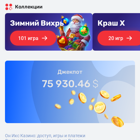
Коллекции
Зимний Вихрь
Краш Х
101 игра
20 игр
Джекпот
75 930.46
$
Он Икс Казино: доступ, игры и платежи