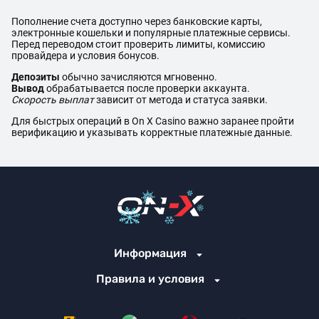
Пополнение счета доступно через банковские карты,
электронные кошельки и популярные платежные сервисы.
Перед переводом стоит проверить лимиты, комиссию
провайдера и условия бонусов.
Депозиты
обычно зачисляются мгновенно.
Вывод
обрабатывается после проверки аккаунта.
Скорость выплат
зависит от метода и статуса заявки.
Для быстрых операций в On X Casino важно заранее пройти
верификацию и указывать корректные платежные данные.
Информация
Правила и условия
О нас
Программа лояльности
Джекпот
Правила и условия
Партнерам
Новости
Кешбэк