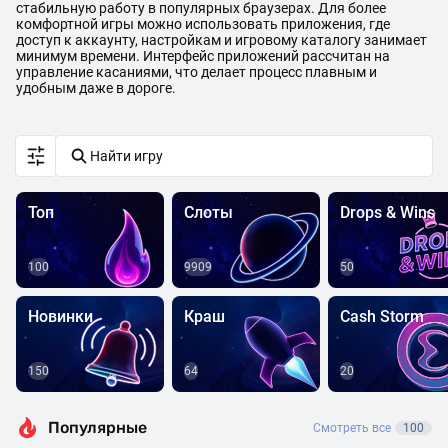
стабильную работу в популярных браузерах. Для более
комфортной игры можно использовать приложения, где
доступ к аккаунту, настройкам и игровому каталогу занимает
минимум времени. Интерфейс приложений рассчитан на
управление касаниями, что делает процесс плавным и
удобным даже в дороге.
Топ
Слоты
Drops & Wins
100
9909
50
Новинки
Краш
Cash Storm
150
64
20
Популярные
Смотреть все
100